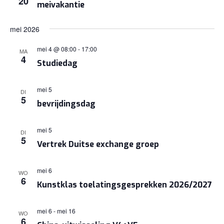
20
meivakantie
NAVIGA
mei 2026
mei 4 @ 08:00
-
17:00
MA
4
Studiedag
mei 5
DI
5
bevrijdingsdag
mei 5
DI
5
Vertrek Duitse exchange groep
mei 6
WO
6
Kunstklas toelatingsgesprekken 2026/2027
mei 6
-
mei 16
WO
6