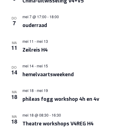
China-uitwisseling V4+V5
mei 7 @ 17:00
-
18:00
DO
7
ouderraad
mei 11
-
mei 13
MA
11
Zeilreis H4
mei 14
-
mei 15
DO
14
hemelvaartsweekend
mei 18
-
mei 19
MA
18
phileas fogg workshop 4h en 4v
mei 18 @ 08:30
-
16:30
MA
18
Theatre workshops V4REG H4