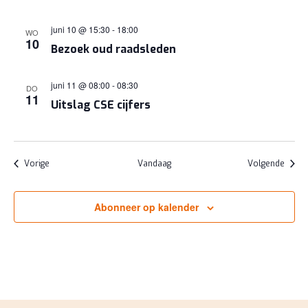
juni 10 @ 15:30
-
18:00
WO
10
Bezoek oud raadsleden
juni 11 @ 08:00
-
08:30
DO
11
Uitslag CSE cijfers
Evenementen
Evene
Vorige
Vandaag
Volgende
Abonneer op kalender