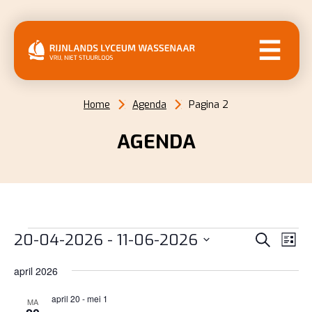
MENU
Home
Agenda
Pagina 2
AGENDA
EVENEMENTEN
EVENE
EV
20-04-2026
 - 
11-06-2026
Zoeken
Lijst
WE
ZOEKE
Selecteer
NAV
april 2026
EN
een
datum.
april 20
-
mei 1
WEERG
MA