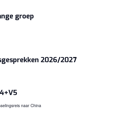
ange groep
gsgesprekken 2026/2027
V4+V5
selingsreis naar China