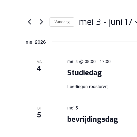
ZOEKEN
een
EN
keyword
WEERGEVEN
mei 3
 - 
juni 17
in.
Vandaag
Zoek
NAVIGATIE
Selecteer
voor
een
mei 2026
Evenementen
datum.
met
mei 4 @ 08:00
-
17:00
MA
keyword.
4
Studiedag
Leerlingen roostervrij
mei 5
DI
5
bevrijdingsdag