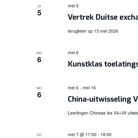
mei 5
DI
5
Vertrek Duitse exch
terugkeer op 13 mei 2026
mei 6
WO
6
Kunstklas toelatin
mei 6
-
mei 16
WO
6
China-uitwisseling 
Leerlingen Chinese les V4+V5 uitwis
mei 7 @ 17:00
-
18:00
DO