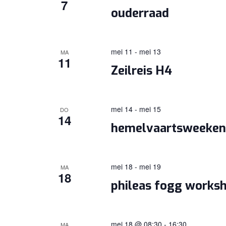
7
ouderraad
mei 11
-
mei 13
MA
11
Zeilreis H4
mei 14
-
mei 15
DO
14
hemelvaartsweeke
mei 18
-
mei 19
MA
18
phileas fogg works
mei 18 @ 08:30
-
16:30
MA