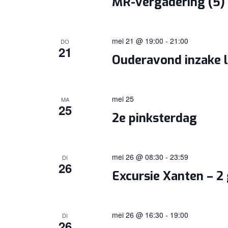
MR-vergadering (5)
mei 21 @ 19:00
-
21:00
DO
21
Ouderavond inzake 
mei 25
MA
25
2e pinksterdag
mei 26 @ 08:30
-
23:59
DI
26
Excursie Xanten – 2
mei 26 @ 16:30
-
19:00
DI
26