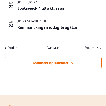
juni 22
-
juni 26
MA
22
toetsweek 4 alle klassen
juni 24 @ 14:00
-
16:00
WO
24
Kennismakingsmiddag brugklas
Evenementen
Evene
Vorige
Vandaag
Volgende
Abonneer op kalender