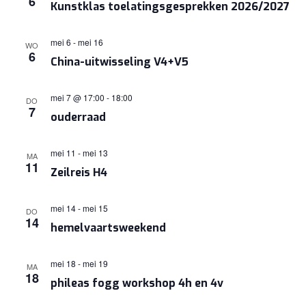
6
Kunstklas toelatingsgesprekken 2026/2027
NAVIGA
mei 6
-
mei 16
WO
6
China-uitwisseling V4+V5
mei 7 @ 17:00
-
18:00
DO
7
ouderraad
mei 11
-
mei 13
MA
11
Zeilreis H4
mei 14
-
mei 15
DO
14
hemelvaartsweekend
mei 18
-
mei 19
MA
18
phileas fogg workshop 4h en 4v