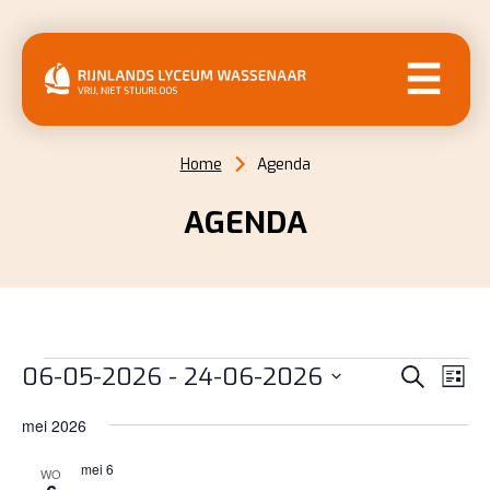
MENU
Home
Agenda
AGENDA
EVENEMENTEN
EVENE
EV
06-05-2026
 - 
24-06-2026
Zoeken
Lijst
WE
ZOEKE
Selecteer
NAV
mei 2026
EN
een
datum.
mei 6
WEERG
WO