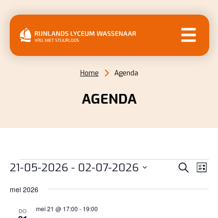
MENU
Home
Agenda
AGENDA
EVENEMENTEN
EVENE
EV
21-05-2026
 - 
02-07-2026
Zoeken
Lijst
WE
ZOEKE
Selecteer
NAV
mei 2026
EN
een
datum.
mei 21 @ 17:00
-
19:00
WEERG
DO