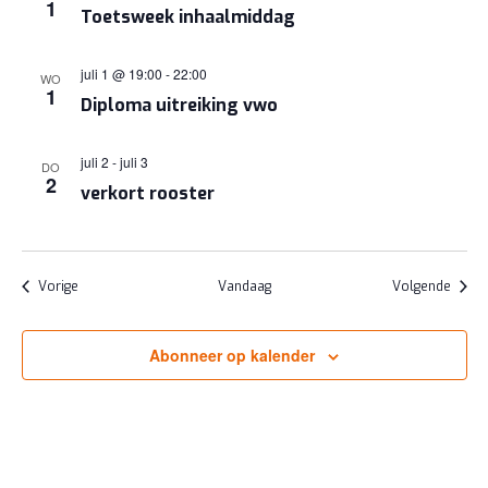
1
Toetsweek inhaalmiddag
juli 1 @ 19:00
-
22:00
WO
1
Diploma uitreiking vwo
juli 2
-
juli 3
DO
2
verkort rooster
Evenementen
Evene
Vorige
Vandaag
Volgende
Abonneer op kalender