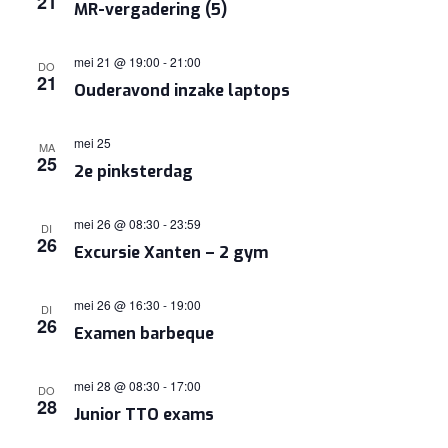
21
MR-vergadering (5)
NAVIGA
mei 21 @ 19:00
-
21:00
DO
21
Ouderavond inzake laptops
mei 25
MA
25
2e pinksterdag
mei 26 @ 08:30
-
23:59
DI
26
Excursie Xanten – 2 gym
mei 26 @ 16:30
-
19:00
DI
26
Examen barbeque
mei 28 @ 08:30
-
17:00
DO
28
Junior TTO exams