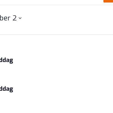
ber 2
iddag
iddag