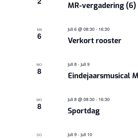
2
MR-vergadering (6)
juli 6 @ 08:30
-
16:30
MA
6
Verkort rooster
juli 8
-
juli 9
WO
8
Eindejaarsmusical 
juli 8 @ 08:30
-
16:30
WO
8
Sportdag
juli 9
-
juli 10
DO