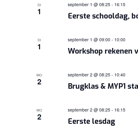
september 1 @ 08:25
-
16:15
DI
1
Eerste schooldag, b
september 1 @ 09:00
-
10:00
DI
1
Workshop rekenen v
september 2 @ 08:25
-
10:40
WO
2
Brugklas & MYP1 st
september 2 @ 08:25
-
16:15
WO
2
Eerste lesdag