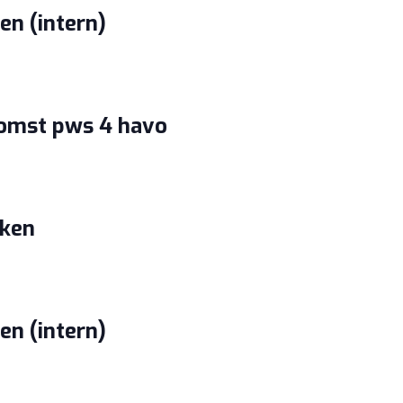
n (intern)
komst pws 4 havo
eken
n (intern)