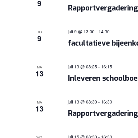
9
Rapportvergaderinge
juli 9 @ 13:00
-
14:30
DO
9
facultatieve bijeen
juli 13 @ 08:25
-
16:15
MA
13
Inleveren schoolbo
juli 13 @ 08:30
-
16:30
MA
13
Rapportvergaderinge
juli 15 @ 08:30
-
16:30
WO