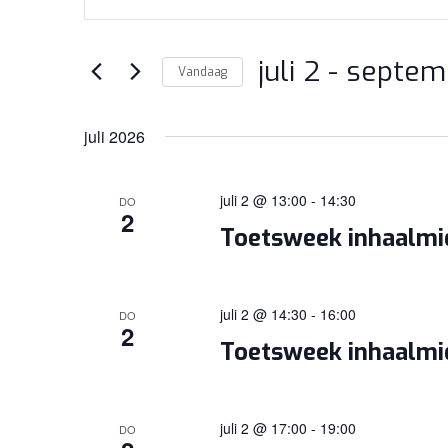
ZOEKEN
een
EN
keyword
WEERGEVEN
juli 2
 - 
septem
in.
Vandaag
Zoek
NAVIGATIE
Selecteer
voor
een
juli 2026
Evenementen
datum.
met
juli 2 @ 13:00
-
14:30
DO
keyword.
2
Toetsweek inhaalm
juli 2 @ 14:30
-
16:00
DO
2
Toetsweek inhaalm
juli 2 @ 17:00
-
19:00
DO