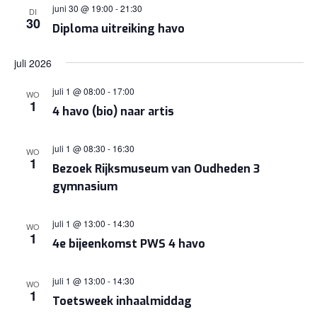
juni 30 @ 19:00
-
21:30
DI
30
Diploma uitreiking havo
juli 2026
juli 1 @ 08:00
-
17:00
WO
1
4 havo (bio) naar artis
juli 1 @ 08:30
-
16:30
WO
1
Bezoek Rijksmuseum van Oudheden 3
gymnasium
juli 1 @ 13:00
-
14:30
WO
1
4e bijeenkomst PWS 4 havo
juli 1 @ 13:00
-
14:30
WO
1
Toetsweek inhaalmiddag