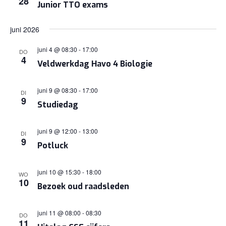
28
Junior TTO exams
NAVIGA
juni 2026
juni 4 @ 08:30
-
17:00
DO
4
Veldwerkdag Havo 4 Biologie
juni 9 @ 08:30
-
17:00
DI
9
Studiedag
juni 9 @ 12:00
-
13:00
DI
9
Potluck
juni 10 @ 15:30
-
18:00
WO
10
Bezoek oud raadsleden
juni 11 @ 08:00
-
08:30
DO
11