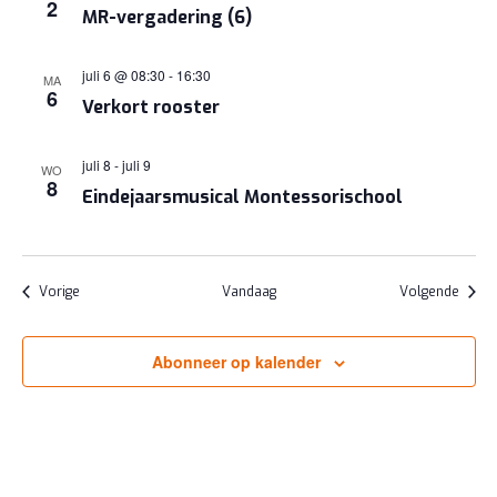
2
MR-vergadering (6)
juli 6 @ 08:30
-
16:30
MA
6
Verkort rooster
juli 8
-
juli 9
WO
8
Eindejaarsmusical Montessorischool
Evenementen
Evene
Vorige
Vandaag
Volgende
Abonneer op kalender