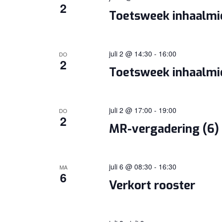
2
Toetsweek inhaalm
juli 2 @ 14:30
-
16:00
DO
2
Toetsweek inhaalm
juli 2 @ 17:00
-
19:00
DO
2
MR-vergadering (6)
juli 6 @ 08:30
-
16:30
MA
6
Verkort rooster