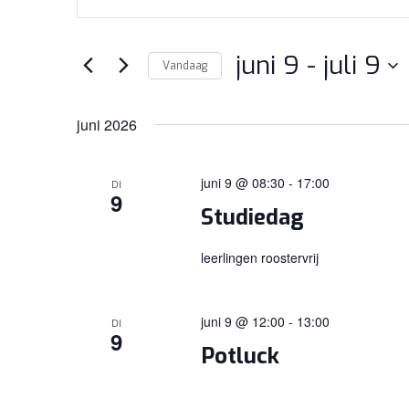
ZOEKEN
een
EN
keyword
WEERGEVEN
juni 9
 - 
juli 9
in.
Vandaag
Zoek
NAVIGATIE
Selecteer
voor
een
juni 2026
Evenementen
datum.
met
juni 9 @ 08:30
-
17:00
DI
keyword.
9
Studiedag
leerlingen roostervrij
juni 9 @ 12:00
-
13:00
DI
9
Potluck