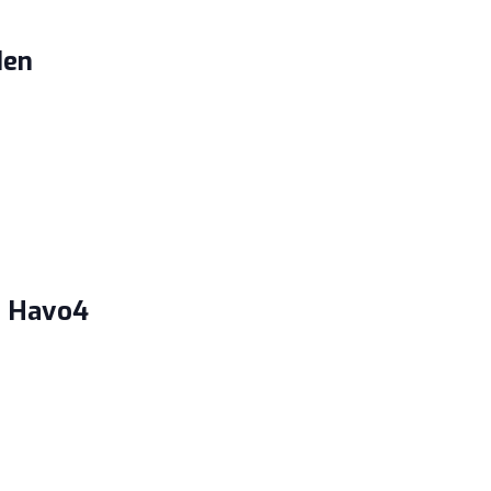
den
S Havo4