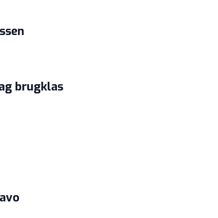
assen
ag brugklas
havo