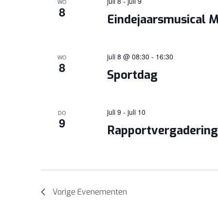
juli 8
-
juli 9
WO
8
Eindejaarsmusical 
juli 8 @ 08:30
-
16:30
WO
8
Sportdag
juli 9
-
juli 10
DO
9
Rapportvergaderinge
Vorige
Evenementen