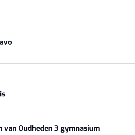
havo
is
m van Oudheden 3 gymnasium