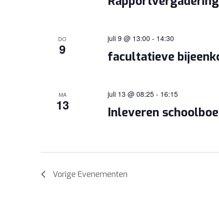
Rapportvergaderinge
juli 9 @ 13:00
-
14:30
DO
9
facultatieve bijeen
juli 13 @ 08:25
-
16:15
MA
13
Inleveren schoolbo
Vorige
Evenementen