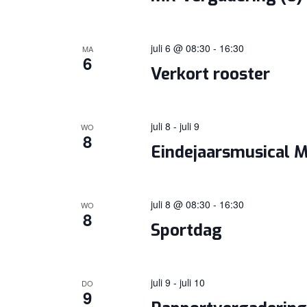
juli 6 @ 08:30
-
16:30
MA
6
Verkort rooster
juli 8
-
juli 9
WO
8
Eindejaarsmusical 
juli 8 @ 08:30
-
16:30
WO
8
Sportdag
juli 9
-
juli 10
DO
9