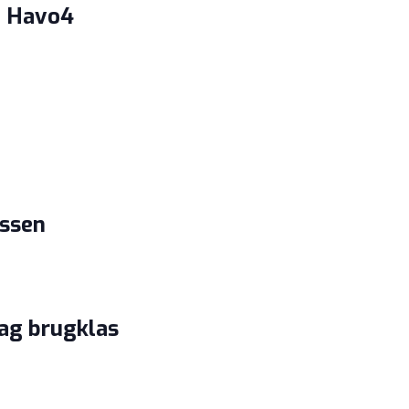
S Havo4
assen
ag brugklas