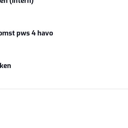
n (intern)
komst pws 4 havo
eken