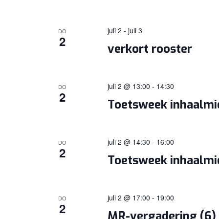
juli 2
-
juli 3
DO
2
verkort rooster
juli 2 @ 13:00
-
14:30
DO
2
Toetsweek inhaalm
juli 2 @ 14:30
-
16:00
DO
2
Toetsweek inhaalm
juli 2 @ 17:00
-
19:00
DO
2
MR-vergadering (6)