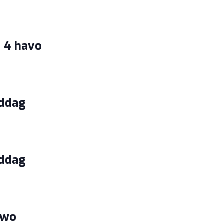
 4 havo
iddag
iddag
vwo