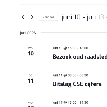
ZOEKEN
een
EN
keyword
WEERGEVEN
juni 10
 - 
juli 13
in.
Vandaag
Zoek
NAVIGATIE
Selecteer
voor
een
juni 2026
Evenementen
datum.
met
juni 10 @ 15:30
-
18:00
WO
keyword.
10
Bezoek oud raadsle
juni 11 @ 08:00
-
08:30
DO
11
Uitslag CSE cijfers
juni 17 @ 13:00
-
14:30
WO