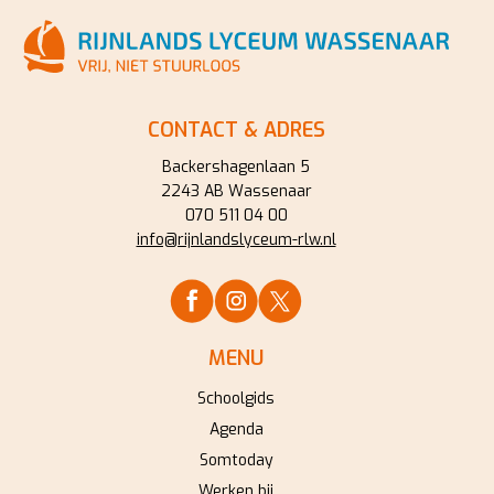
CONTACT & ADRES
Backershagenlaan 5
2243 AB Wassenaar
070 511 04 00
info@rijnlandslyceum-rlw.nl
MENU
Schoolgids
Agenda
Somtoday
Werken bij