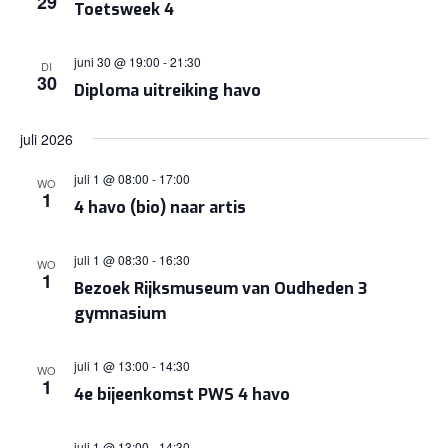
29
Toetsweek 4
NAVIGA
juni 30 @ 19:00
-
21:30
DI
30
Diploma uitreiking havo
juli 2026
juli 1 @ 08:00
-
17:00
WO
1
4 havo (bio) naar artis
juli 1 @ 08:30
-
16:30
WO
1
Bezoek Rijksmuseum van Oudheden 3
gymnasium
juli 1 @ 13:00
-
14:30
WO
1
4e bijeenkomst PWS 4 havo
juli 1 @ 13:00
-
14:30