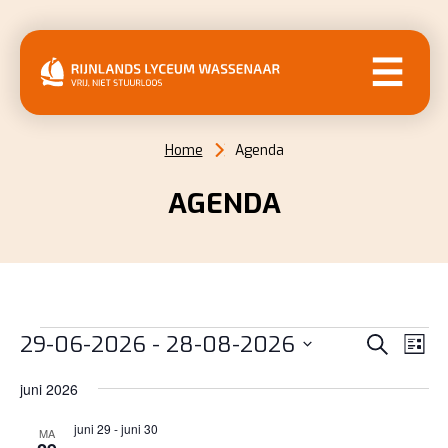
MENU
Home
Agenda
AGENDA
EVENEMENTEN
EVENE
EV
29-06-2026
 - 
28-08-2026
Zoeken
Lijst
WE
ZOEKE
Selecteer
NAV
juni 2026
EN
een
datum.
juni 29
-
juni 30
WEERG
MA