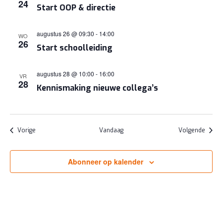
24
Start OOP & directie
augustus 26 @ 09:30
-
14:00
WO
26
Start schoolleiding
augustus 28 @ 10:00
-
16:00
VR
28
Kennismaking nieuwe collega’s
Evenementen
Evene
Vorige
Vandaag
Volgende
Abonneer op kalender