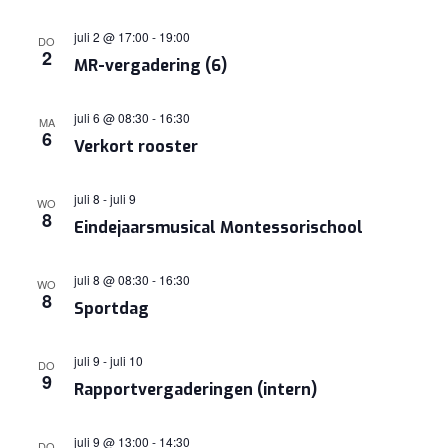
juli 2 @ 17:00
-
19:00
DO
2
MR-vergadering (6)
juli 6 @ 08:30
-
16:30
MA
6
Verkort rooster
juli 8
-
juli 9
WO
8
Eindejaarsmusical Montessorischool
juli 8 @ 08:30
-
16:30
WO
8
Sportdag
juli 9
-
juli 10
DO
9
Rapportvergaderingen (intern)
juli 9 @ 13:00
-
14:30
DO