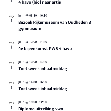
1
4 havo (bio) naar artis
NAVIGA
juli 1 @ 08:30
-
16:30
WO
1
Bezoek Rijksmuseum van Oudheden 3
gymnasium
juli 1 @ 13:00
-
14:30
WO
1
4e bijeenkomst PWS 4 havo
juli 1 @ 13:00
-
14:30
WO
1
Toetsweek inhaalmiddag
juli 1 @ 14:30
-
16:00
WO
1
Toetsweek inhaalmiddag
juli 1 @ 19:00
-
22:00
WO
1
Diploma uitreiking vwo