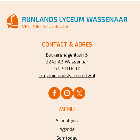
CONTACT & ADRES
Backershagenlaan 5
2243 AB Wassenaar
070 511 04 00
info@rijnlandslyceum-rlw.nl
MENU
Schoolgids
Agenda
Somtoday