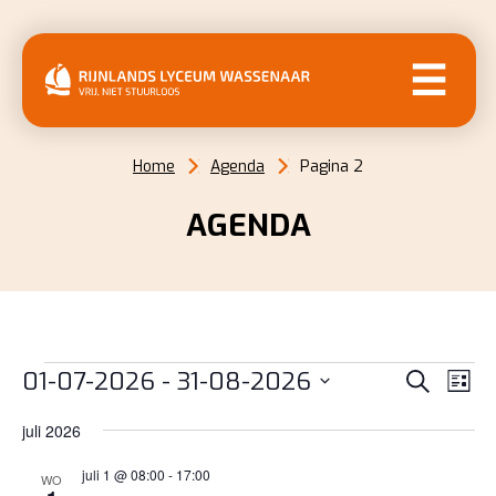
MENU
Home
Agenda
Pagina 2
AGENDA
EVENEMENTEN
EVENE
EV
01-07-2026
 - 
31-08-2026
Zoeken
Lijst
WE
ZOEKE
Selecteer
NAV
juli 2026
EN
een
datum.
juli 1 @ 08:00
-
17:00
WEERG
WO