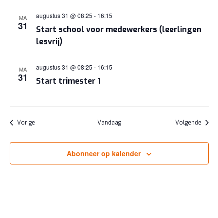
augustus 31 @ 08:25
-
16:15
MA
31
Start school voor medewerkers (leerlingen
lesvrij)
augustus 31 @ 08:25
-
16:15
MA
31
Start trimester 1
Evenementen
Evene
Vorige
Vandaag
Volgende
Abonneer op kalender