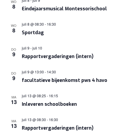
juli 8
-
juli 9
WO
8
Eindejaarsmusical Montessorischool
juli 8 @ 08:30
-
16:30
WO
8
Sportdag
juli 9
-
juli 10
DO
9
Rapportvergaderingen (intern)
juli 9 @ 13:00
-
14:30
DO
9
facultatieve bijeenkomst pws 4 havo
juli 13 @ 08:25
-
16:15
MA
13
Inleveren schoolboeken
juli 13 @ 08:30
-
16:30
MA
13
Rapportvergaderingen (intern)