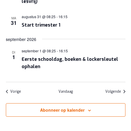
lesvrij)
augustus 31 @ 08:25
-
16:15
MA
31
Start trimester 1
september 2026
september 1 @ 08:25
-
16:15
DI
1
Eerste schooldag, boeken & lockersleutel
ophalen
Evenementen
Evene
Vorige
Vandaag
Volgende
Abonneer op kalender