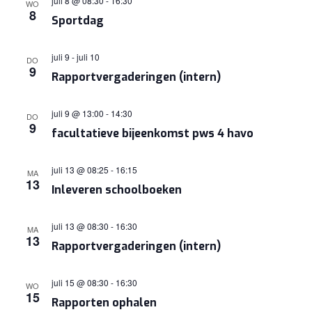
juli 8 @ 08:30
-
16:30
WO
8
Sportdag
juli 9
-
juli 10
DO
9
Rapportvergaderingen (intern)
juli 9 @ 13:00
-
14:30
DO
9
facultatieve bijeenkomst pws 4 havo
juli 13 @ 08:25
-
16:15
MA
13
Inleveren schoolboeken
juli 13 @ 08:30
-
16:30
MA
13
Rapportvergaderingen (intern)
juli 15 @ 08:30
-
16:30
WO
15
Rapporten ophalen