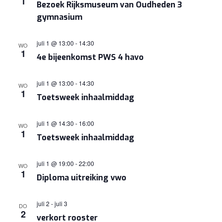
1
Bezoek Rijksmuseum van Oudheden 3
NAVIGA
gymnasium
juli 1 @ 13:00
-
14:30
WO
1
4e bijeenkomst PWS 4 havo
juli 1 @ 13:00
-
14:30
WO
1
Toetsweek inhaalmiddag
juli 1 @ 14:30
-
16:00
WO
1
Toetsweek inhaalmiddag
juli 1 @ 19:00
-
22:00
WO
1
Diploma uitreiking vwo
juli 2
-
juli 3
DO
2
verkort rooster