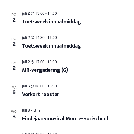
juli 2 @ 13:00
-
14:30
DO
2
Toetsweek inhaalmiddag
juli 2 @ 14:30
-
16:00
DO
2
Toetsweek inhaalmiddag
juli 2 @ 17:00
-
19:00
DO
2
MR-vergadering (6)
juli 6 @ 08:30
-
16:30
MA
6
Verkort rooster
juli 8
-
juli 9
WO
8
Eindejaarsmusical Montessorischool