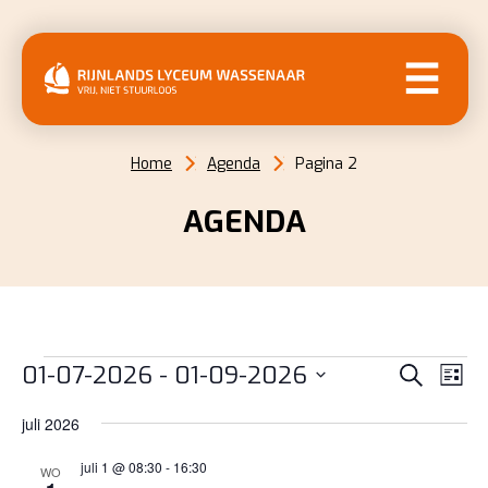
MENU
Home
Agenda
Pagina 2
AGENDA
EVENEMENTEN
EVENE
EV
01-07-2026
 - 
01-09-2026
Zoeken
Lijst
WE
ZOEKE
Selecteer
NAV
juli 2026
EN
een
datum.
juli 1 @ 08:30
-
16:30
WEERG
WO