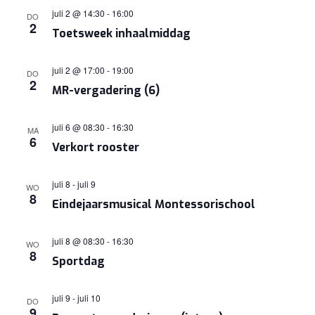
juli 2 @ 14:30
-
16:00
DO
2
Toetsweek inhaalmiddag
juli 2 @ 17:00
-
19:00
DO
2
MR-vergadering (6)
juli 6 @ 08:30
-
16:30
MA
6
Verkort rooster
juli 8
-
juli 9
WO
8
Eindejaarsmusical Montessorischool
juli 8 @ 08:30
-
16:30
WO
8
Sportdag
juli 9
-
juli 10
DO
9