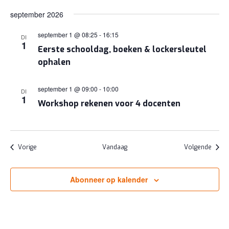
september 2026
september 1 @ 08:25
-
16:15
DI
1
Eerste schooldag, boeken & lockersleutel
ophalen
september 1 @ 09:00
-
10:00
DI
1
Workshop rekenen voor 4 docenten
Evenementen
Evene
Vorige
Vandaag
Volgende
Abonneer op kalender