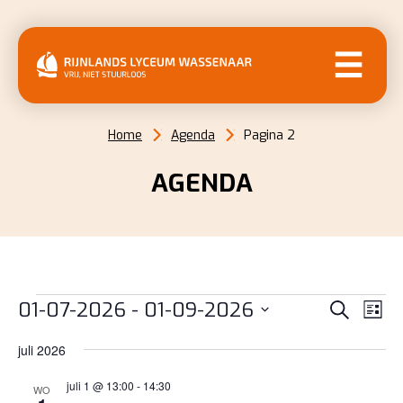
MENU
Home
Agenda
Pagina 2
AGENDA
EVENEMENTEN
EVENE
EV
01-07-2026
 - 
01-09-2026
Zoeken
Lijst
WE
ZOEKE
Selecteer
NAV
juli 2026
EN
een
datum.
juli 1 @ 13:00
-
14:30
WEERG
WO