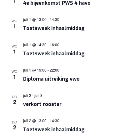
1
4e bijeenkomst PWS 4 havo
NAVIGA
juli 1 @ 13:00
-
14:30
WO
1
Toetsweek inhaalmiddag
juli 1 @ 14:30
-
16:00
WO
1
Toetsweek inhaalmiddag
juli 1 @ 19:00
-
22:00
WO
1
Diploma uitreiking vwo
juli 2
-
juli 3
DO
2
verkort rooster
juli 2 @ 13:00
-
14:30
DO
2
Toetsweek inhaalmiddag