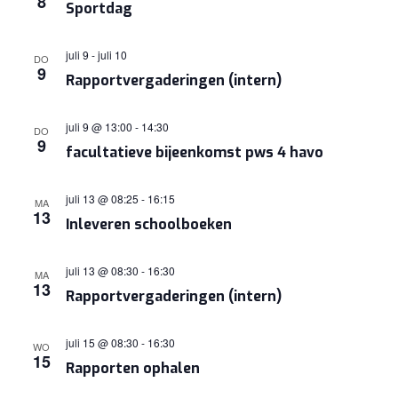
8
Sportdag
NAVIGA
juli 9
-
juli 10
DO
9
Rapportvergaderingen (intern)
juli 9 @ 13:00
-
14:30
DO
9
facultatieve bijeenkomst pws 4 havo
juli 13 @ 08:25
-
16:15
MA
13
Inleveren schoolboeken
juli 13 @ 08:30
-
16:30
MA
13
Rapportvergaderingen (intern)
juli 15 @ 08:30
-
16:30
WO
15
Rapporten ophalen