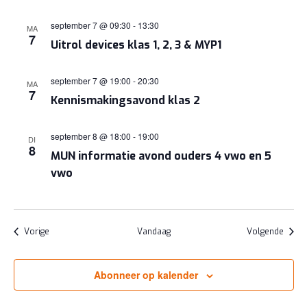
september 7 @ 09:30
-
13:30
MA
7
Uitrol devices klas 1, 2, 3 & MYP1
september 7 @ 19:00
-
20:30
MA
7
Kennismakingsavond klas 2
september 8 @ 18:00
-
19:00
DI
8
MUN informatie avond ouders 4 vwo en 5
vwo
Evenementen
Evene
Vorige
Vandaag
Volgende
Abonneer op kalender