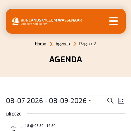
MENU
Home
Agenda
Pagina 2
AGENDA
EVENEMENTEN
EVENE
EV
08-07-2026
 - 
08-09-2026
Zoeken
Lijst
WE
ZOEKE
Selecteer
NAV
juli 2026
EN
een
datum.
juli 8 @ 08:30
-
16:30
WEERG
WO